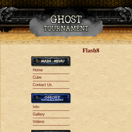
Jump to navigation
Flash8
Home
Cube
Contact Us
Info
Gallery
Videos